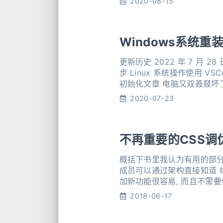
2020-08-15
Windows系统重
更新历史 2022 年 7 月 28 日 默认操作系统更新为 win11 Onedrive 存储位置由 F 盘迁移到 D 盘 vscode 支持配置同
步 Linux 系统操作使用 VSCode
初始化文章 电脑又
2020-07-23
不再重要的CSS调优
概括下书里我认为有用的部分: 优秀架构的标准 可预测 优秀的软件架构
成员可以通过架构直接知道 组件的功能是什么 某一段代码在何处 新代码应该添加到哪里 可扩展 好的软件架构在其上添
加新功能很容易, 而且不需要做大的结构性变化. 可维护 可维护性指: 
因此, 在好的架构上, 修改现
2018-06-17