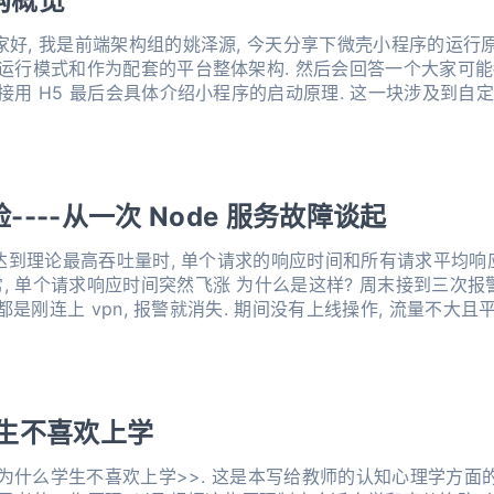
构概览
家好, 我是前端架构组的姚泽源, 今天分享下微壳小程序的运行原
本运行模式和作为配套的平台整体架构. 然后会回答一个大家可能
接用 H5 最后会具体介绍小程序的启动原理. 这一块涉及到自定义
趣. 时间不多, 我
---从一次 Node 服务故障谈起
数达到理论最高吞吐量时, 单个请求的响应时间和所有请求平均响应
突然飞涨 为什么是这样? 周末接到三次报警, 线上 Node 服务突然出现
次都是刚连上 vpn, 报警就消失. 期间没有上线操作, 流量不大
学生不喜欢上学
<<为什么学生不喜欢上学>>. 这是本写给教师的认知心理学方面