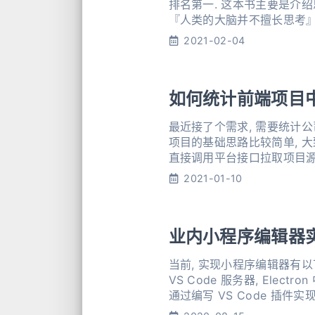
排名第一. 这本书主要是介绍思考的工
『人类的大脑并不擅长思考』.
大脑的长项. 举个
2021-02-04
如何统计前端项目中
最近接了个需求, 需要统计公
项目的基础思路比较简单, 大致如下图所示. 对于获取所有前端项目问题, 由于
直接调用平台接口拉取项目源码.
其实方法也很简单: b
2021-01-10
业内小程序编辑器
当前, 实现小程序编辑器有以下方案
VS Code 服务器, Elec
通过编写 VS Code 插件实现 方