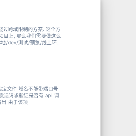
绕过跨域限制的方案. 这个方
 项目上, 那么我们需要做这么
k 会发送请求验证是否有 api 调
用权限(重要) 初始化 api 时, 配置参数要带校验签名, 该签名由 signature + 当前域名计算得出 由于该项