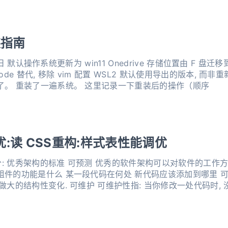
装指南
 替代, 移除 vim 配置 WSL2 默认使用导出的版本, 而非重新安装 2020 年 7 月
双叒叕坏了。 重装了一遍系统。 这里记录一下重装后的操作（顺序
:读 CSS重构:样式表性能调优
可以对软件的工作方式和结构做出准确的假设, 新
当你修改一处代码时, 没必要大规模改动其他代码.
有