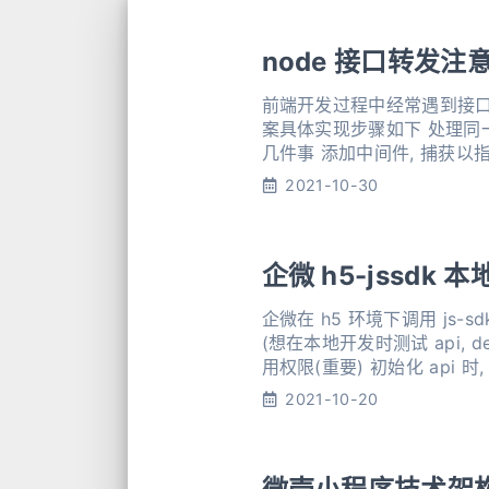
node 接口转发注
前端开发过程中经常遇到接口跨
案具体实现步骤如下 处理同一
几件事 添加中间件, 捕获以指定字符串开始的请求, 以便后续转移 首先配置服务地址, 区分本地/dev/测试/预览/线上环境
123456789101
2021-10-30
企微 h5-jssdk
企微在 h5 环境下调用 js-sdk, 需要解决以下五个问题 
(想在本地开发时测试 api, de
2021-10-20