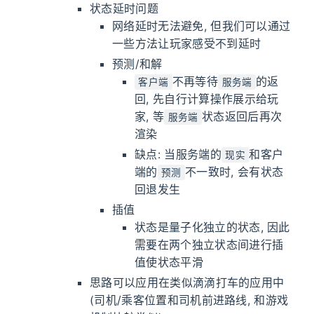
状态延时问题
网络延时无法避免, 但我们可以通过
一些方法让玩家感受不到延时
预测/和解
不再等待
的返
客户端
服务端
回, 先自行计算操作展示给玩
家, 等
状态返回后再次
服务端
渲染
缺点: 当服务端的
和客户
现实
端的
不一致时, 会有状态
预测
回退发生
插值
状态是量子化独立的状态, 因此
需要在两个独立状态间进行插
值使状态平滑
思路可以应用在类似滴滴打车的应用中
(司机/乘客位置和司机前进路线, 和游戏