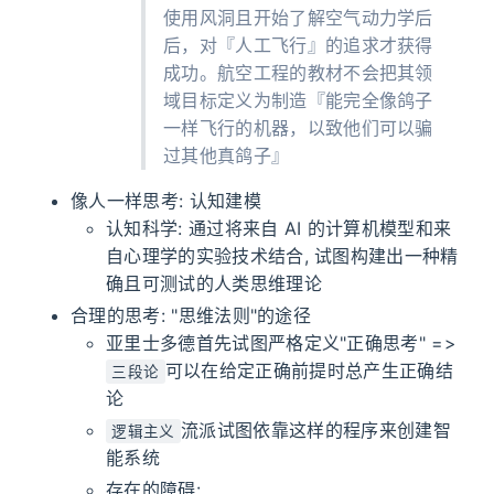
使用风洞且开始了解空气动力学后
后，对『人工飞行』的追求才获得
成功。航空工程的教材不会把其领
域目标定义为制造『能完全像鸽子
一样飞行的机器，以致他们可以骗
过其他真鸽子』
像人一样思考: 认知建模
认知科学: 通过将来自 AI 的计算机模型和来
自心理学的实验技术结合, 试图构建出一种精
确且可测试的人类思维理论
合理的思考: "思维法则"的途径
亚里士多德首先试图严格定义"正确思考" =>
可以在给定正确前提时总产生正确结
三段论
论
流派试图依靠这样的程序来创建智
逻辑主义
能系统
存在的障碍: