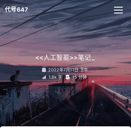
代号647
<<人工智能>>笔记
_
2022年7月11日 下午
1.8k 字
15 分钟