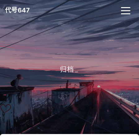
代号647
归档
_