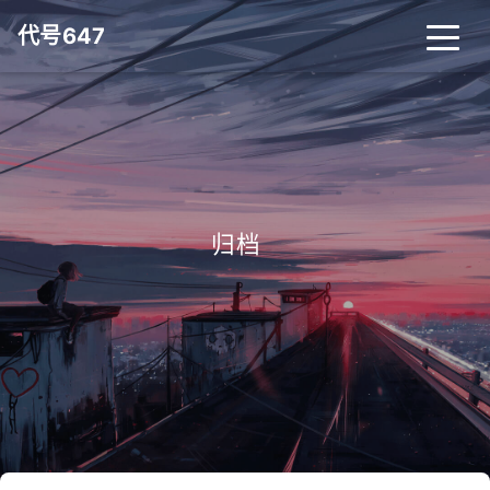
代号647
归档
_