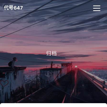
代号647
归档
_